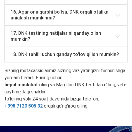
16. Agar ona qarshi bo'lsa, DNK orqali otalikni
aniqlash mumkinmi?
17. DNK testining natijalarini qanday olish
mumkin?
18. DNK tahlili uchun qanday to'lov qilish mumkin?
Bizning mutaxassislarimiz sizning vaziyatingizni tushunishga
yordam beradi. Buning uchun
bepul maslahat
oling va Margilon DNK testidan o’ting, veb-
saytimizdagi shaklni
to’ldiring yoki 24 soat davomida bizga telefon:
+998 7120 505 32
orqali qo’ng’iroq qiling.