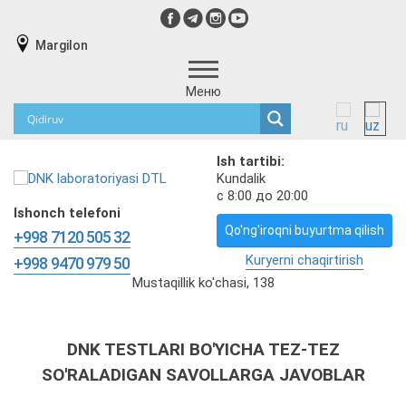
Margilon
Меню
Ish tartibi:
Kundalik
с 8:00 до 20:00
Ishonch telefoni
Qo'ng'iroqni buyurtma qilish
+998 7120 505 32
Kuryerni chaqirtirish
+998 9470 979 50
Mustaqillik ko'chasi, 138
DNK TESTLARI BO'YICHA TEZ-TEZ
SO'RALADIGAN SAVOLLARGA JAVOBLAR