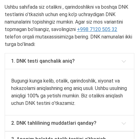
Ushbu sahifada siz otalikni , qarindoshlikni va boshqa DNK
testlarini o’tkazish uchun eng ko’p uchraydigan DNK
namunalarini topishingiz mumkin. Agar siz mos variantini
topmagan bo’lsangiz, savolingizni
+998 7120 505 32
telefon orqali mutaxassisimizga bering. DNK namunalari ikki
turga bo’linadi:
1. DNK testi qanchalik aniq?
Bugungi kunga kelib, otalik, qarindoshlik, xiyonat va
hokazolarni aniqlashning eng aniq usuli. Ushbu usulning
aniqligi 100% ga yetishi mumkin. Biz otalikni aniqlash
uchun DNK testini o’tkazamiz.
2. DNK tahlilining muddatlari qanday?