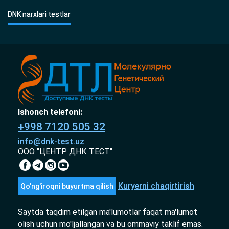
DNK narxlari testlar
Ishonch telefoni:
+998 7120 505 32
info@dnk-test.uz
ООО "ЦЕНТР ДНК ТЕСТ"
Kuryerni chaqirtirish
Qo'ng'iroqni buyurtma qilish
Saytda taqdim etilgan ma'lumotlar faqat ma'lumot
olish uchun mo'ljallangan va bu ommaviy taklif emas.