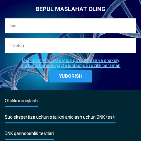
BEPUL MASLAHAT OLING
Men maxfiylik siyosatiga qo'shilaman va shaxsiy
ma'lumotlarimni qayta ishlashga rozilik beraman
Otalikni aniqlash
Sud ekspertiza uchun otalikni aniqlash uchun DNK testi
DNK qarindoshlik testlari