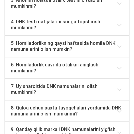
3. Anonim holatda otalik testini o'tkazish
mumkinmi?
4. DNK testi natijalarini sudga topshirish
mumkinmi?
5. Homiladorlikning qaysi haftasida homila DNK
namunalarini olish mumkin?
6. Homiladorlik davrida otalikni aniqlash
mumkinmi?
7. Uy sharoitida DNK namunalarini olish
mumkinmi?
8. Quloq uchun paxta tayoqchalari yordamida DNK
namunalarini olish mumkinmi?
9. Qanday qilib markali DNK namunalarini yig'ish